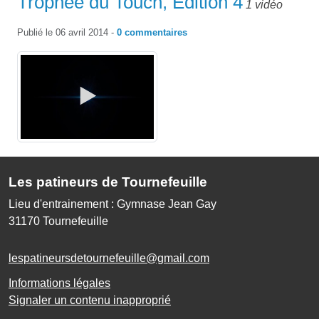
Trophée du Touch, Edition 4
1 vidéo
Publié le
06 avril 2014
-
0
commentaires
Les patineurs de Tournefeuille
Lieu d'entrainement : Gymnase Jean Gay
31170
Tournefeuille
lespatineursdetournefeuille@gmail.com
Informations légales
Signaler un contenu inapproprié