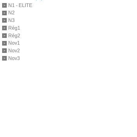
N1 - ELITE
N2
N3
Rég1
Rég2
Nov1
Nov2
Nov3