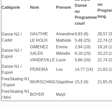
ou
Danse
Catégorie
Nom
Prenom
Progr
ou
long
Programme
court
GAUTHIE
Amandine
6,83 (6)
28,57 (3
Danse N2 /
Cadet
LE ROUX
Mathilde
5,48 (25)
22,74 (2
GIMENEZ
Emma
2,94 (18)
18,16 (1
Danse N2 /
SALEK
Mélodie
6,18 (15)
20,23 (1
Espoir
VANDEVILLE
Lucie
5,66 (16)
21,74 (2
Danse N1 /
PEREIRA
Lou
14,77 (14)
21,63 (1
Espoir
FreeSkating N1
WURSCHING
Ségolène
15,3 (4)
21,65 (5
/ Espoir
FreeSkating N1
BOYER
Mayli
/ Mini