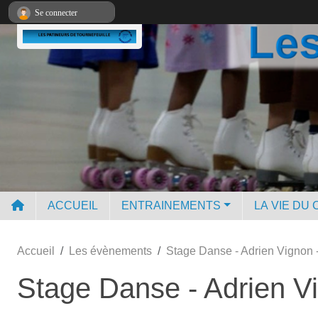
Panneau de gestion des cookies
Se connecter
ACCUEIL
ENTRAINEMENTS
LA VIE DU 
Accueil
Les évènements
Stage Danse - Adrien Vignon -
Stage Danse - Adrien Vi