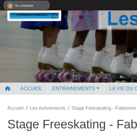
Panneau de gestion des cookies
Se connecter
ACCUEIL
ENTRAINEMENTS
LA VIE DU 
Accueil
Les évènements
Stage Freeskating - Fabienne
Stage Freeskating - Fa